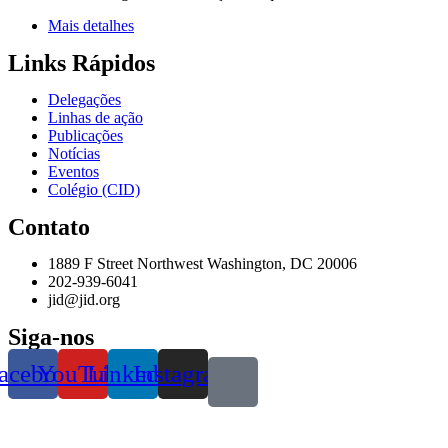
Mais detalhes
Links Rápidos
Delegações
Linhas de ação
Publicações
Notícias
Eventos
Colégio (CID)
Contato
1889 F Street Northwest Washington, DC 20006
202-939-6041
jid@jid.org
Siga-nos
acebook
YouTube
Linkedin
Instagram