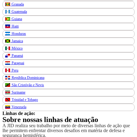
Granada
Guatemala
Guiana
Haiti
Honduras
Jamaica
México
Panamá
Paraguai
Peru
República Dominicana
São Cristóvão e Nevis
Suriname
Trinidad e Tobago
Venezuela
Linhas de ação:
Sobre nossas linhas de atuação
A JID realiza seu trabalho por meio de diversas linhas de ação que
lhe permitem enfrentar diversos desafios em matéria de defesa e
segurança hemisférica.