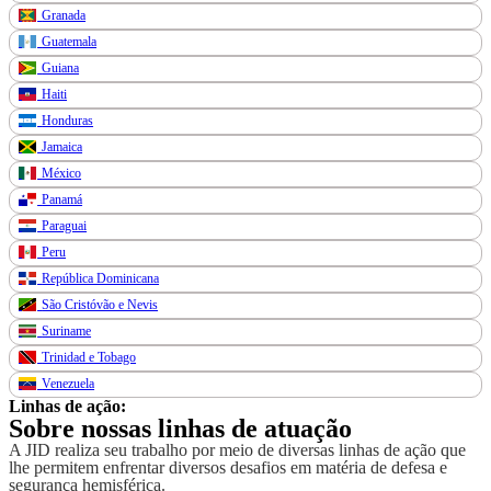
Granada
Guatemala
Guiana
Haiti
Honduras
Jamaica
México
Panamá
Paraguai
Peru
República Dominicana
São Cristóvão e Nevis
Suriname
Trinidad e Tobago
Venezuela
Linhas de ação:
Sobre nossas linhas de atuação
A JID realiza seu trabalho por meio de diversas linhas de ação que
lhe permitem enfrentar diversos desafios em matéria de defesa e
segurança hemisférica.