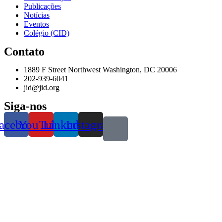
Publicações
Notícias
Eventos
Colégio (CID)
Contato
1889 F Street Northwest Washington, DC 20006
202-939-6041
jid@jid.org
Siga-nos
acebook
YouTube
Linkedin
Instagram