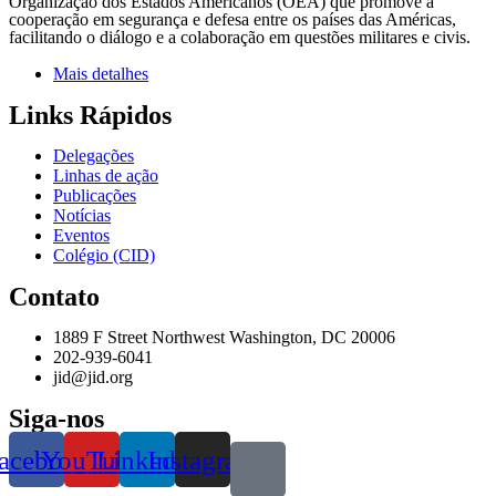
Organização dos Estados Americanos (OEA) que promove a
cooperação em segurança e defesa entre os países das Américas,
facilitando o diálogo e a colaboração em questões militares e civis.
Mais detalhes
Links Rápidos
Delegações
Linhas de ação
Publicações
Notícias
Eventos
Colégio (CID)
Contato
1889 F Street Northwest Washington, DC 20006
202-939-6041
jid@jid.org
Siga-nos
acebook
YouTube
Linkedin
Instagram