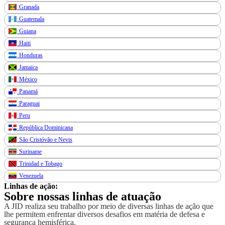
Granada
Guatemala
Guiana
Haiti
Honduras
Jamaica
México
Panamá
Paraguai
Peru
República Dominicana
São Cristóvão e Nevis
Suriname
Trinidad e Tobago
Venezuela
Linhas de ação:
Sobre nossas linhas de atuação
A JID realiza seu trabalho por meio de diversas linhas de ação que
lhe permitem enfrentar diversos desafios em matéria de defesa e
segurança hemisférica.