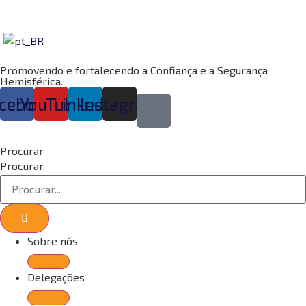
Ir
para
o
conteúdo
Promovendo e fortalecendo a Confiança e a Segurança
Hemisférica.
cebook
YouTube
Linkedin
Instagram
Procurar
Procurar
Sobre nós
Delegações