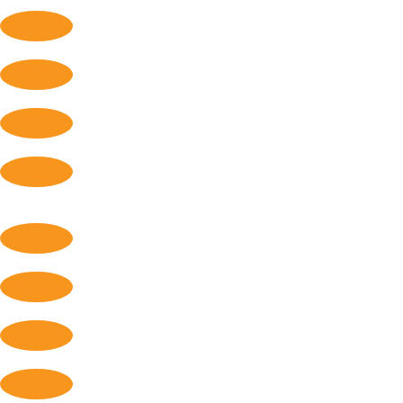
Direitos Humanos e Direito Internacional Humanitário
Desminagem Humanitária
Fluxos Migratórios
Gerenciamento de Armas
Fortalecimento da confiança e medidas de segurança
militar
Mulheres, Paz e Segurança
Novas tecnologias
Proteção Ambiental