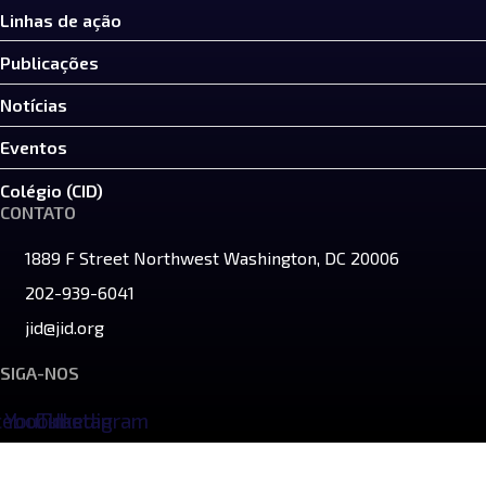
Linhas de ação
Publicações
Notícias
Eventos
Colégio (CID)
CONTATO
1889 F Street Northwest Washington, DC 20006
202-939-6041
jid@jid.org
SIGA-NOS
cebook
YouTube
Linkedin
Instagram