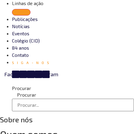
Linhas de ação
Publicações
Notícias
Eventos
Colégio (CID)
84 anos
Contato
SIGA-NOS
Facebook
Twitter
YouTube
Linkedin
Instagram
Procurar
Procurar
Sobre nós
Quem somos