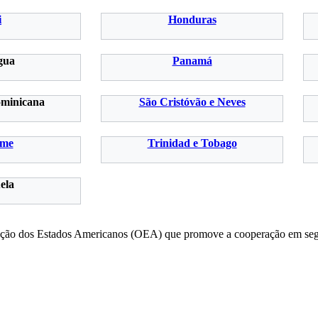
i
Honduras
gua
Panamá
ominicana
São Cristóvão e Neves
ame
Trinidad e Tobago
ela
ação dos Estados Americanos (OEA) que promove a cooperação em segura