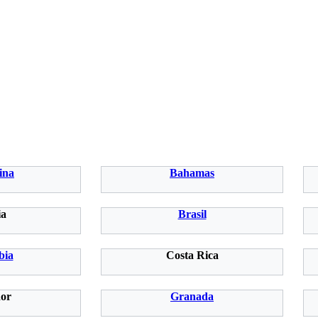
ina
Bahamas
ia
Brasil
bia
Costa Rica
or
Granada