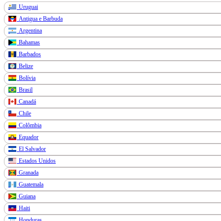
Uruguai
Antigua e Barbuda
Argentina
Bahamas
Barbados
Belize
Bolívia
Brasil
Canadá
Chile
Colômbia
Equador
El Salvador
Estados Unidos
Granada
Guatemala
Guiana
Haiti
Honduras