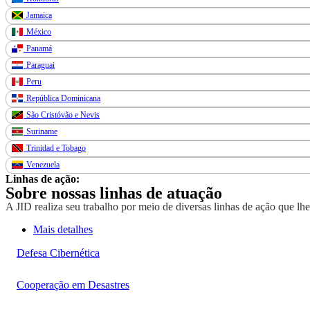
Jamaica
México
Panamá
Paraguai
Peru
República Dominicana
São Cristóvão e Nevis
Suriname
Trinidad e Tobago
Venezuela
Linhas de ação:
Sobre nossas linhas de atuação
A JID realiza seu trabalho por meio de diversas linhas de ação que lh
Mais detalhes
Defesa Cibernética
Cooperação em Desastres