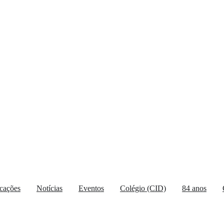
icações
Notícias
Eventos
Colégio (CID)
84 anos