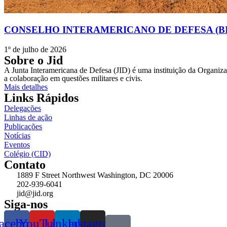
CONSELHO INTERAMERICANO DE DEFESA (BI
1º de julho de 2026
Sobre o Jid
A Junta Interamericana de Defesa (JID) é uma instituição da Organiz
a colaboração em questões militares e civis.
Mais detalhes
Links Rápidos
Delegações
Linhas de ação
Publicações
Notícias
Eventos
Colégio (CID)
Contato
1889 F Street Northwest Washington, DC 20006
202-939-6041
jid@jid.org
Siga-nos
acebook
YouTube
Linkedin
Instagram