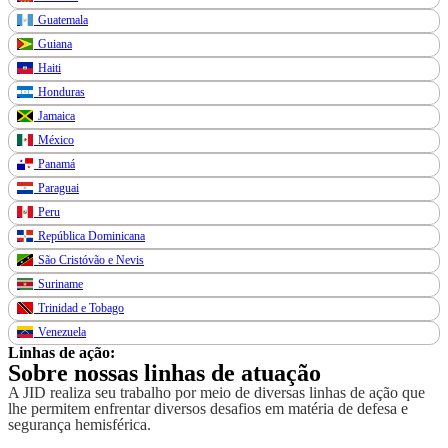
Guatemala
Guiana
Haiti
Honduras
Jamaica
México
Panamá
Paraguai
Peru
República Dominicana
São Cristóvão e Nevis
Suriname
Trinidad e Tobago
Venezuela
Linhas de ação:
Sobre nossas linhas de atuação
A JID realiza seu trabalho por meio de diversas linhas de ação que
lhe permitem enfrentar diversos desafios em matéria de defesa e
segurança hemisférica.