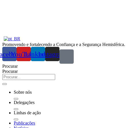
Ir
para
o
conteúdo
Promovendo e fortalecendo a Confiança e a Segurança Hemisférica.
acebook
YouTube
Linkedin
Instagram
Procurar
Procurar
Sobre nós
Delegações
Linhas de ação
Publicações