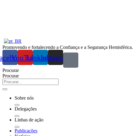
Ir
para
o
conteúdo
Promovendo e fortalecendo a Confiança e a Segurança Hemisférica.
acebook
YouTube
Linkedin
Instagram
Procurar
Procurar
Sobre nós
Delegações
Linhas de ação
Publicações