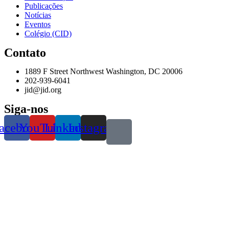
Publicações
Notícias
Eventos
Colégio (CID)
Contato
1889 F Street Northwest Washington, DC 20006
202-939-6041
jid@jid.org
Siga-nos
acebook
YouTube
Linkedin
Instagram