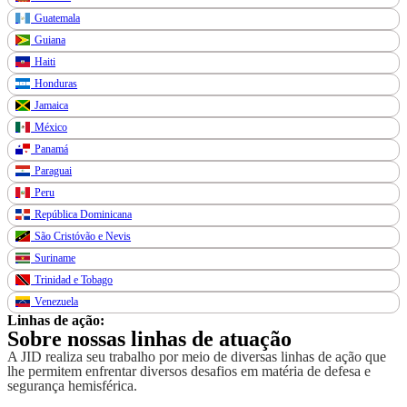
Guatemala
Guiana
Haiti
Honduras
Jamaica
México
Panamá
Paraguai
Peru
República Dominicana
São Cristóvão e Nevis
Suriname
Trinidad e Tobago
Venezuela
Linhas de ação:
Sobre nossas linhas de atuação
A JID realiza seu trabalho por meio de diversas linhas de ação que
lhe permitem enfrentar diversos desafios em matéria de defesa e
segurança hemisférica.