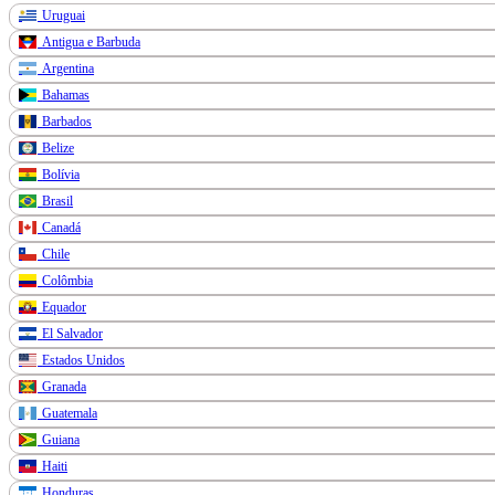
Uruguai
Antigua e Barbuda
Argentina
Bahamas
Barbados
Belize
Bolívia
Brasil
Canadá
Chile
Colômbia
Equador
El Salvador
Estados Unidos
Granada
Guatemala
Guiana
Haiti
Honduras