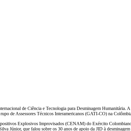
ernacional de Ciência e Tecnologia para Desminagem Humanitária. A Ju
upo de Assessores Técnicos Interamericanos (GATI-CO) na Colômbia, m
spositivos Explosivos Improvisados (CENAM) do Exército Colombiano 
ilva Júnior, que falou sobre os 30 anos de apoio da JID à desminagem