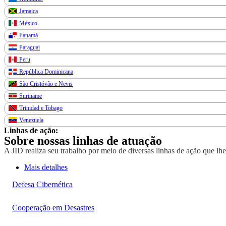
Jamaica
México
Panamá
Paraguai
Peru
República Dominicana
São Cristóvão e Nevis
Suriname
Trinidad e Tobago
Venezuela
Linhas de ação:
Sobre nossas linhas de atuação
A JID realiza seu trabalho por meio de diversas linhas de ação que lh
Mais detalhes
Defesa Cibernética
Cooperação em Desastres