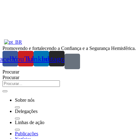
Ir
para
o
conteúdo
Promovendo e fortalecendo a Confiança e a Segurança Hemisférica.
acebook
YouTube
Linkedin
Instagram
Procurar
Procurar
Sobre nós
Delegações
Linhas de ação
Publicações