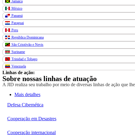
Jamaica
México
Panamá
Paraguai
Peru
República Dominicana
São Cristóvão e Nevis
Suriname
Trinidad e Tobago
Venezuela
Linhas de ação:
Sobre nossas linhas de atuação
A JID realiza seu trabalho por meio de diversas linhas de ação que lh
Mais detalhes
Defesa Cibernética
Cooperação em Desastres
Cooperação internacional