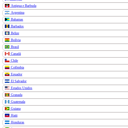
Antigua e Barbuda
Argentina
Bahamas
Barbados
Belize
Bolívia
Brasil
Canadá
Chile
Colômbia
Equador
El Salvador
Estados Unidos
Granada
Guatemala
Guiana
Haiti
Honduras