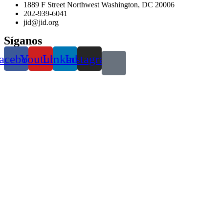
1889 F Street Northwest Washington, DC 20006
202-939-6041
jid@jid.org
Síganos
acebook
Youtube
Linkedin
Instagram