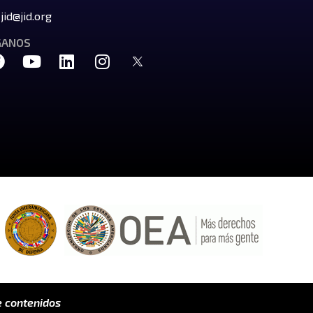
jid@jid.org
GANOS
 contenidos