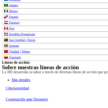
Jamaica
México
Panamá
Paraguay
Perú
República Dominicana
San Cristóbal y Nieves
Surinam
Trinidad y Tobago
Venezuela
Líneas de acción:
Sobre nuestras líneas de acción
La JID desarrolla su labor a través de diversas líneas de acción que p
Más detalles
Ciberseguridad
Cooperación ante Desastres