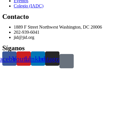
Eventos
Colegio (IADC)
Contacto
1889 F Street Northwest Washington, DC 20006
202-939-6041
jid@jid.org
Síganos
acebook
Youtube
Linkedin
Instagram