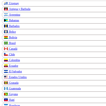
Uruguay
Antigua y Barbuda
Argentina
Bahamas
Barbados
Belice
Bolivia
Brasil
Canadá
Chile
Colombia
Ecuador
El Salvador
Estados Unidos
Granada
Guatemala
Guyana
Haití
Honduras