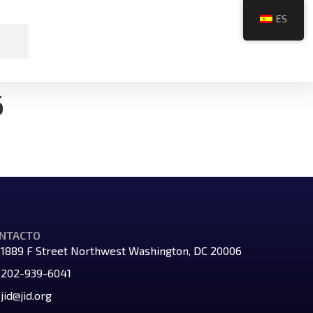
ES
6
NTACTO
1889 F Street Northwest Washington, DC 20006
202-939-6041
jid@jid.org