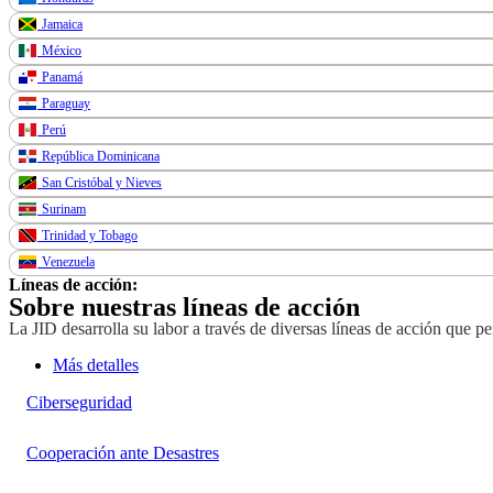
Jamaica
México
Panamá
Paraguay
Perú
República Dominicana
San Cristóbal y Nieves
Surinam
Trinidad y Tobago
Venezuela
Líneas de acción:
Sobre nuestras líneas de acción
La JID desarrolla su labor a través de diversas líneas de acción que p
Más detalles
Ciberseguridad
Cooperación ante Desastres