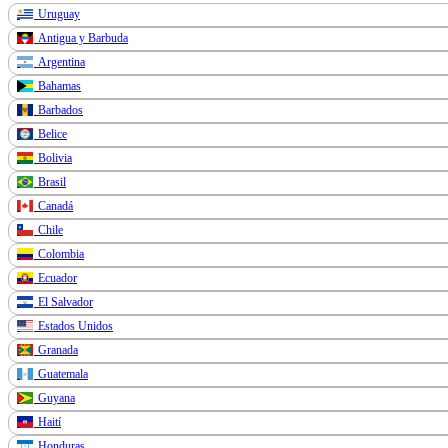
Uruguay
Antigua y Barbuda
Argentina
Bahamas
Barbados
Belice
Bolivia
Brasil
Canadá
Chile
Colombia
Ecuador
El Salvador
Estados Unidos
Granada
Guatemala
Guyana
Haití
Honduras