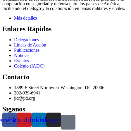
cooperación en seguridad y defensa entre los países de América,
facilitando el diálogo y la colaboración en temas militares y civiles.
Más detalles
Enlaces Rápidos
Delegaciones
Líneas de Acción
Publicaciones
Noticias
Eventos
Colegio (IADC)
Contacto
1889 F Street Northwest Washington, DC 20006
202-939-6041
jid@jid.org
Síganos
acebook
Youtube
Linkedin
Instagram