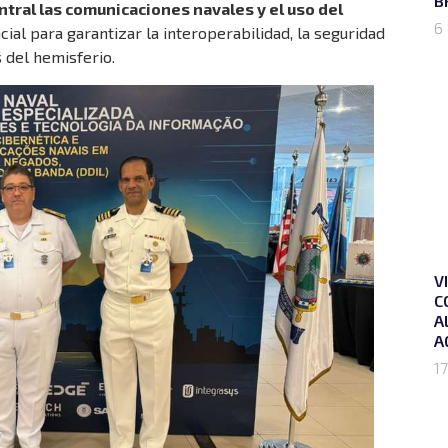
B
tral las comunicaciones navales y el uso del
6
ial para garantizar la interoperabilidad, la seguridad
 del hemisferio.
V
C
A
A
17