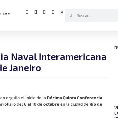
anza y
N
ncia Naval Interamericana
de Janeiro
n orgullo el inicio de la
Décima Quinta Conferencia
arrollaró del
6 al 10 de octubre
en la ciudad de
Río de
V
L