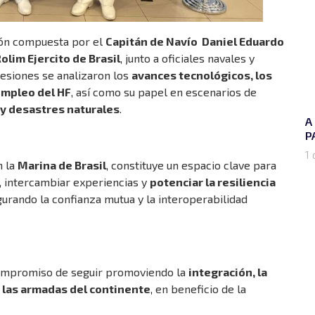
ción compuesta por el
Capitán de Navío Daniel Eduardo
olim Ejercito de Brasil
, junto a oficiales navales y
esiones se analizaron los
avances tecnológicos, los
empleo del HF
, así como su papel en escenarios de
 y desastres naturales
.
A
P
1 
n la
Marina de Brasil
, constituye un espacio clave para
, intercambiar experiencias y
potenciar la resiliencia
gurando la confianza mutua y la interoperabilidad
compromiso de seguir promoviendo la
integración, la
e las armadas del continente
, en beneficio de la