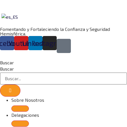
Ir
al
contenido
Fomentando y Fortaleciendo la Confianza y Seguridad
Hemisférica.
cebook
Youtube
Linkedin
Instagram
Buscar
Buscar
Sobre Nosotros
Delegaciones