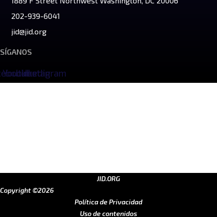
1889 F Street Northwest Washington, DC 20006
202-939-6041
jid@jid.org
SÍGANOS
cebook
Youtube
Linkedin
Instagram
JID.ORG
Copyright ©2026
Política de Privacidad
Uso de contenidos