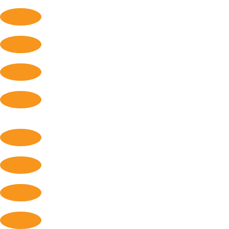
Humanitario
Desminado Humanitario
Flujos Migratorios
Gestión de Armas
Medidas de Fomento a la Confianza y Seguridad
Militar
Mujeres, Paz y Seguridad
Nuevas Tecnologías
Protección del Medio Ambiente