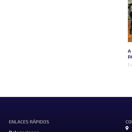
A
P
1 
ENLACES RÁPIDOS
CO