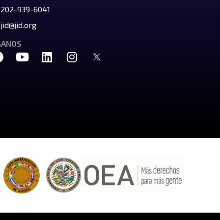
202-939-6041
jid@jid.org
GANOS