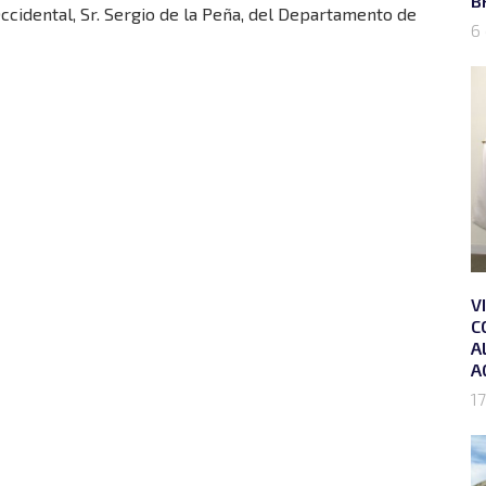
B
cidental, Sr. Sergio de la Peña, del Departamento de
6
V
C
A
A
17