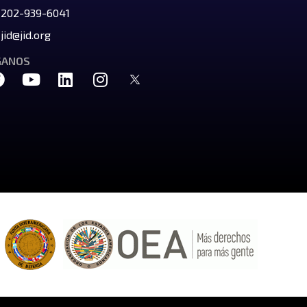
202-939-6041
jid@jid.org
GANOS