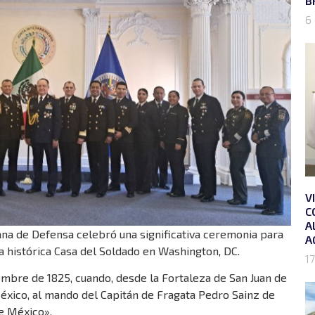
B
6
V
C
A
na de Defensa celebró una significativa ceremonia para
A
 histórica Casa del Soldado en Washington, DC.
17
mbre de 1825, cuando, desde la Fortaleza de San Juan de
éxico, al mando del Capitán de Fragata Pedro Sainz de
e México».