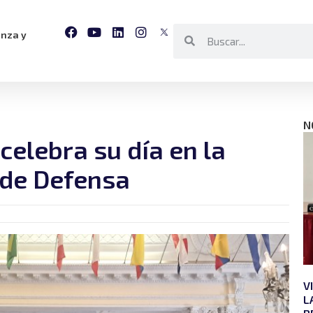
anza y
N
elebra su día en la
 de Defensa
V
L