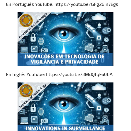
En Portugués YouTube: https://youtu.be/GFg26in7Egs
En Inglés YouTube: https://youtu.be/3MdQtqEa0bA