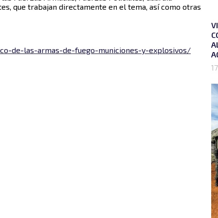
es, que trabajan directamente en el tema, así como otras
V
C
A
afico-de-las-armas-de-fuego-municiones-y-explosivos/
A
17