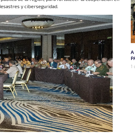
esastres y ciberseguridad.
A
P
1 