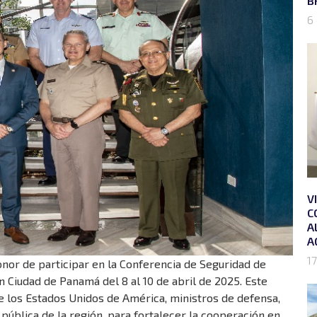
B
6
V
C
A
A
17
onor de participar en la Conferencia de Seguridad de
Ciudad de Panamá del 8 al 10 de abril de 2025. Este
e los Estados Unidos de América, ministros de defensa,
pública de la región, para fortalecer la cooperación en