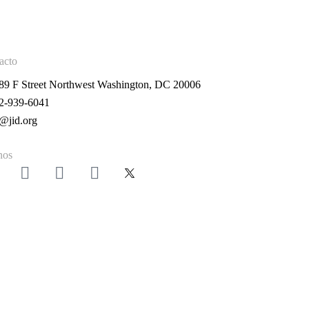
acto
89 F Street Northwest Washington, DC 20006
2-939-6041
d@jid.org
nos