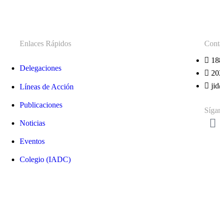
Enlaces Rápidos
Cont
18
Delegaciones
20
ji
Líneas de Acción
Publicaciones
Síga
Noticias
Eventos
Colegio (IADC)