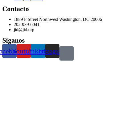
Contacto
1889 F Street Northwest Washington, DC 20006
202-939-6041
jid@jid.org
Síganos
acebook
Youtube
Linkedin
Instagram