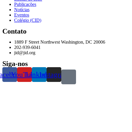
Publicações
Notícias
Eventos
Colégio (CID)
Contato
1889 F Street Northwest Washington, DC 20006
202-939-6041
jid@jid.org
Siga-nos
acebook
YouTube
Linkedin
Instagram