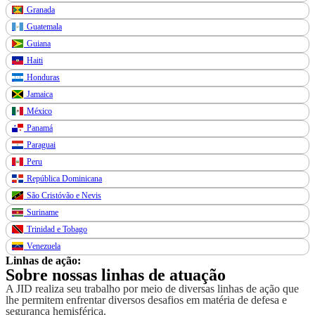
Granada
Guatemala
Guiana
Haiti
Honduras
Jamaica
México
Panamá
Paraguai
Peru
República Dominicana
São Cristóvão e Nevis
Suriname
Trinidad e Tobago
Venezuela
Linhas de ação:
Sobre nossas linhas de atuação
A JID realiza seu trabalho por meio de diversas linhas de ação que
lhe permitem enfrentar diversos desafios em matéria de defesa e
segurança hemisférica.