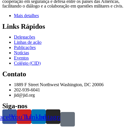
cooperação em segurança e defesa entre os países das Américas,
facilitando o diálogo e a colaboração em questões militares e civis.
Mais detalhes
Links Rápidos
Delegações
Linhas de ação
Publicações
Notícias
Eventos
Colégio (CID)
Contato
1889 F Street Northwest Washington, DC 20006
202-939-6041
jid@jid.org
Siga-nos
acebook
YouTube
Linkedin
Instagram