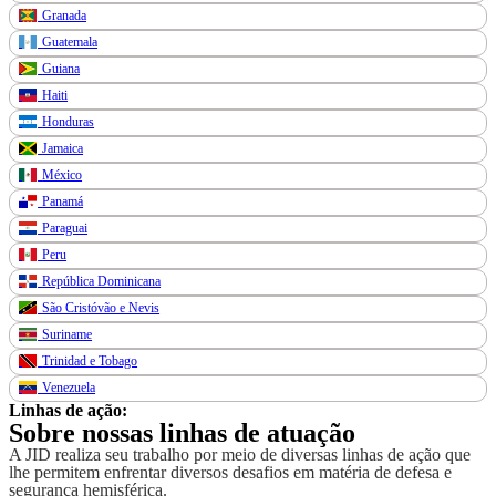
Granada
Guatemala
Guiana
Haiti
Honduras
Jamaica
México
Panamá
Paraguai
Peru
República Dominicana
São Cristóvão e Nevis
Suriname
Trinidad e Tobago
Venezuela
Linhas de ação:
Sobre nossas linhas de atuação
A JID realiza seu trabalho por meio de diversas linhas de ação que
lhe permitem enfrentar diversos desafios em matéria de defesa e
segurança hemisférica.