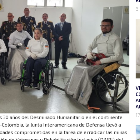
B
6
V
C
A
A
17
s 30 años del Desminado Humanitario en el continente
Colombia, la Junta Interamericana de Defensa llevó a
idades comprometidas en la tarea de erradicar las minas
ión de Veteranos y Rehabilitación Inclusiva (DIVRI) del