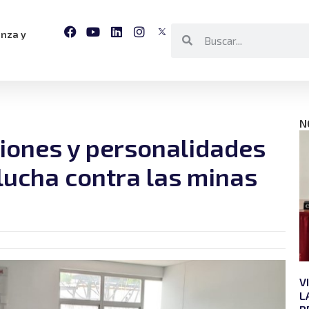
anza y
N
uciones y personalidades
lucha contra las minas
V
L