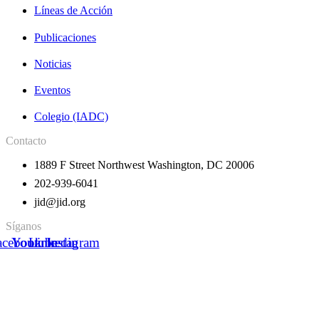
Líneas de Acción
Publicaciones
Noticias
Eventos
Colegio (IADC)
Contacto
1889 F Street Northwest Washington, DC 20006
202-939-6041
jid@jid.org
Síganos
acebook
Youtube
Linkedin
Instagram