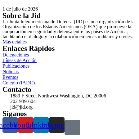
1 de julio de 2026
Sobre la Jid
La Junta Interamericana de Defensa (JID) es una organización de la
Organización de los Estados Americanos (OEA) que promueve la
cooperación en seguridad y defensa entre los países de América,
facilitando el diálogo y la colaboración en temas militares y civiles.
Más detalles
Enlaces Rápidos
Delegaciones
Líneas de Acción
Publicaciones
Noticias
Eventos
Colegio (IADC)
Contacto
1889 F Street Northwest Washington, DC 20006
202-939-6041
jid@jid.org
Síganos
acebook
Youtube
Linkedin
Instagram