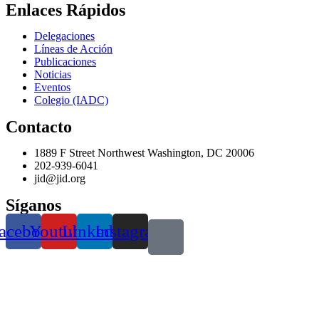
Enlaces Rápidos
Delegaciones
Líneas de Acción
Publicaciones
Noticias
Eventos
Colegio (IADC)
Contacto
1889 F Street Northwest Washington, DC 20006
202-939-6041
jid@jid.org
Síganos
acebook
Youtube
Linkedin
Instagram