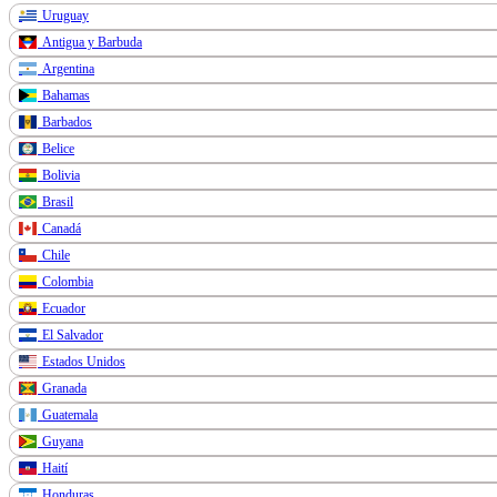
Uruguay
Antigua y Barbuda
Argentina
Bahamas
Barbados
Belice
Bolivia
Brasil
Canadá
Chile
Colombia
Ecuador
El Salvador
Estados Unidos
Granada
Guatemala
Guyana
Haití
Honduras