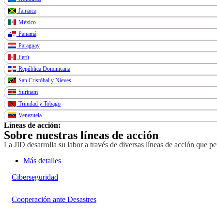
Jamaica
México
Panamá
Paraguay
Perú
República Dominicana
San Cristóbal y Nieves
Surinam
Trinidad y Tobago
Venezuela
Líneas de acción:
Sobre nuestras líneas de acción
La JID desarrolla su labor a través de diversas líneas de acción que p
Más detalles
Ciberseguridad
Cooperación ante Desastres