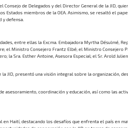
del Consejo de Delegados y del Director General de la JID, quie
 los Estados miembros de la OEA. Asimismo, se resaltó el papel
 y defensa.
idades, entre ellas la Excma. Embajadora Myrtha Désulmé, Rep
re; el Ministro Consejero Frantz Elbé; el Ministro Consejero P
ro; la Sra. Esther Antoine, Asesora Especial; el Sr. Arold Juli
 la JID, presentó una visión integral sobre la organización, 
e asesoramiento, coordinación y educación, así como las activ
ual en Haití, destacando los desafíos que enfrenta el país en m