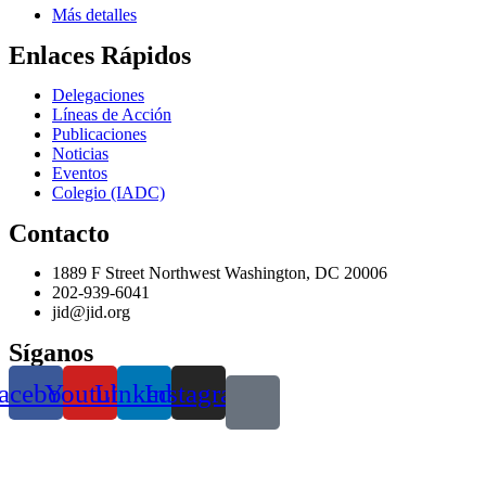
Más detalles
Enlaces Rápidos
Delegaciones
Líneas de Acción
Publicaciones
Noticias
Eventos
Colegio (IADC)
Contacto
1889 F Street Northwest Washington, DC 20006
202-939-6041
jid@jid.org
Síganos
acebook
Youtube
Linkedin
Instagram