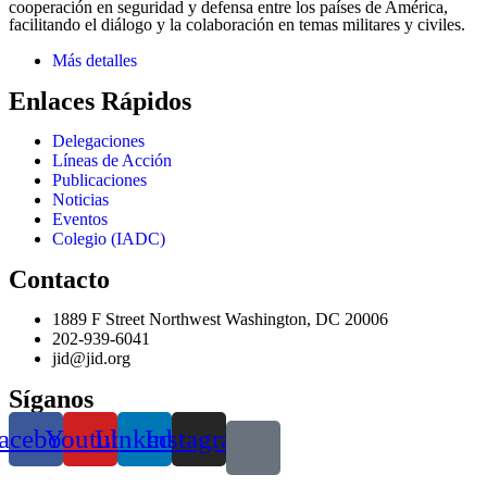
cooperación en seguridad y defensa entre los países de América,
facilitando el diálogo y la colaboración en temas militares y civiles.
Más detalles
Enlaces Rápidos
Delegaciones
Líneas de Acción
Publicaciones
Noticias
Eventos
Colegio (IADC)
Contacto
1889 F Street Northwest Washington, DC 20006
202-939-6041
jid@jid.org
Síganos
acebook
Youtube
Linkedin
Instagram