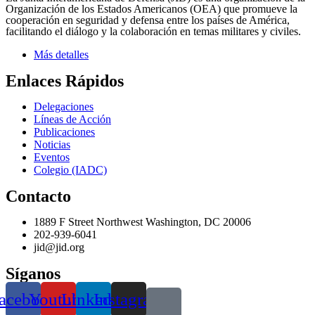
Organización de los Estados Americanos (OEA) que promueve la
cooperación en seguridad y defensa entre los países de América,
facilitando el diálogo y la colaboración en temas militares y civiles.
Más detalles
Enlaces Rápidos
Delegaciones
Líneas de Acción
Publicaciones
Noticias
Eventos
Colegio (IADC)
Contacto
1889 F Street Northwest Washington, DC 20006
202-939-6041
jid@jid.org
Síganos
acebook
Youtube
Linkedin
Instagram