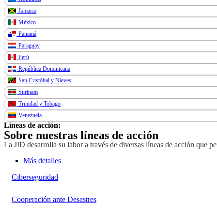
Jamaica
México
Panamá
Paraguay
Perú
República Dominicana
San Cristóbal y Nieves
Surinam
Trinidad y Tobago
Venezuela
Líneas de acción:
Sobre nuestras líneas de acción
La JID desarrolla su labor a través de diversas líneas de acción que p
Más detalles
Ciberseguridad
Cooperación ante Desastres