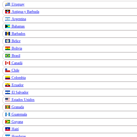
Uruguay
Antigua y Barbuda
Argentina
Bahamas
Barbados
Belice
Bolivia
Brasil
Canadá
Chile
Colombia
Ecuador
El Salvador
Estados Unidos
Granada
Guatemala
Guyana
Haití
Honduras