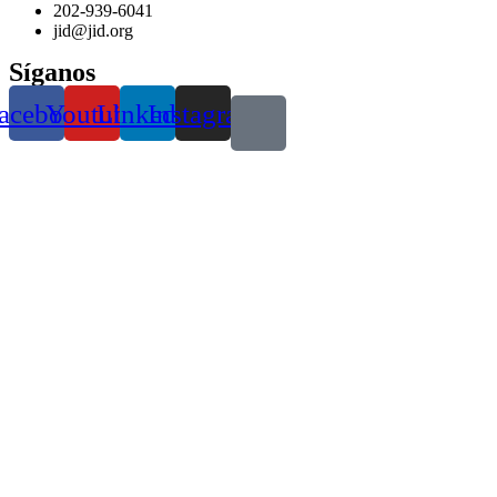
202-939-6041
jid@jid.org
Síganos
acebook
Youtube
Linkedin
Instagram