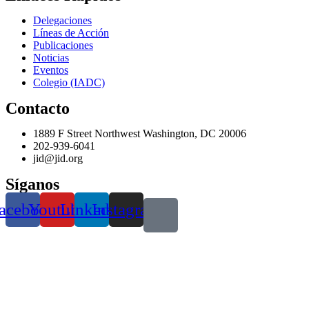
Delegaciones
Líneas de Acción
Publicaciones
Noticias
Eventos
Colegio (IADC)
Contacto
1889 F Street Northwest Washington, DC 20006
202-939-6041
jid@jid.org
Síganos
acebook
Youtube
Linkedin
Instagram