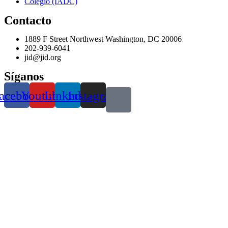
Colegio (IADC)
Contacto
1889 F Street Northwest Washington, DC 20006
202-939-6041
jid@jid.org
Síganos
acebook
Youtube
Linkedin
Instagram