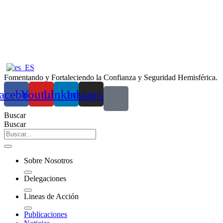
Ir
al
contenido
Fomentando y Fortaleciendo la Confianza y Seguridad Hemisférica.
acebook
Youtube
Linkedin
Instagram
Buscar
Buscar
Sobre Nosotros
Delegaciones
Lineas de Acción
Publicaciones