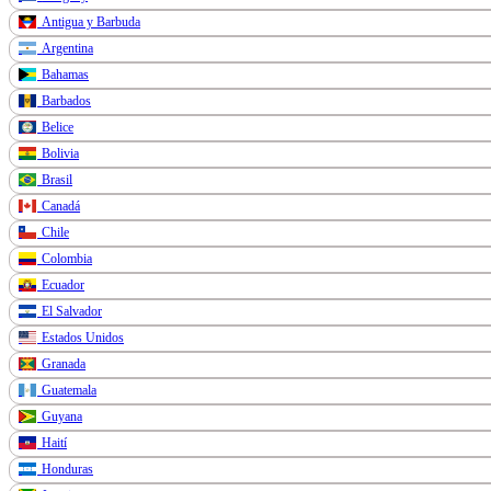
Antigua y Barbuda
Argentina
Bahamas
Barbados
Belice
Bolivia
Brasil
Canadá
Chile
Colombia
Ecuador
El Salvador
Estados Unidos
Granada
Guatemala
Guyana
Haití
Honduras