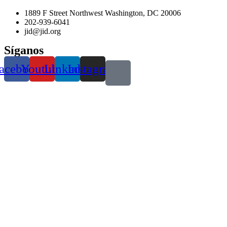
1889 F Street Northwest Washington, DC 20006
202-939-6041
jid@jid.org
Síganos
acebook
Youtube
Linkedin
Instagram