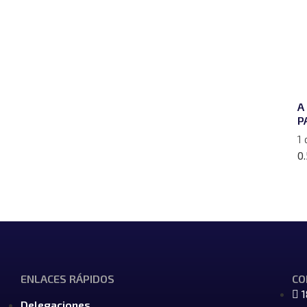
A
P
1 
ENLACES RÁPIDOS
CO
1
Delegaciones