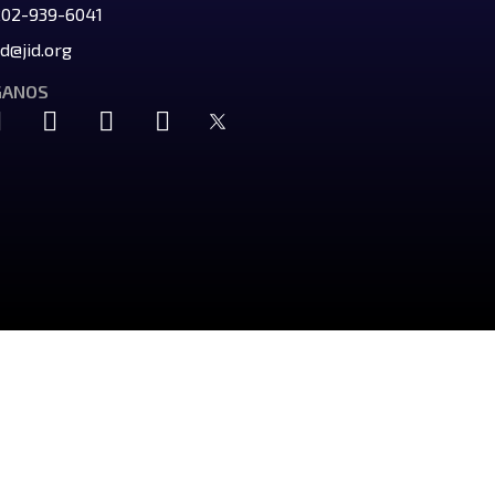
202-939-6041
id@jid.org
GANOS