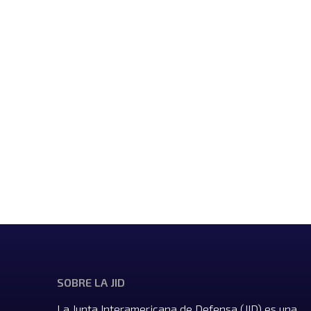
SOBRE LA JID
La Junta Interamericana de Defensa (JID) es una