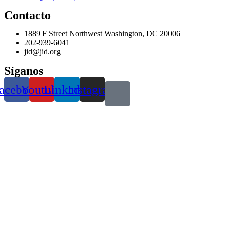
Contacto
1889 F Street Northwest Washington, DC 20006
202-939-6041
jid@jid.org
Síganos
acebook
Youtube
Linkedin
Instagram