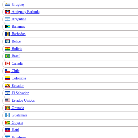
Uruguay
Antigua y Barbuda
Argentina
Bahamas
Barbados
Belice
Bolivia
Brasil
Canadá
Chile
Colombia
Ecuador
El Salvador
Estados Unidos
Granada
Guatemala
Guyana
Haití
Honduras