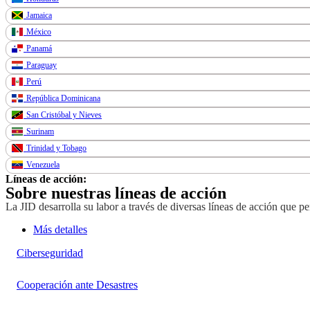
Jamaica
México
Panamá
Paraguay
Perú
República Dominicana
San Cristóbal y Nieves
Surinam
Trinidad y Tobago
Venezuela
Líneas de acción:
Sobre nuestras líneas de acción
La JID desarrolla su labor a través de diversas líneas de acción que p
Más detalles
Ciberseguridad
Cooperación ante Desastres